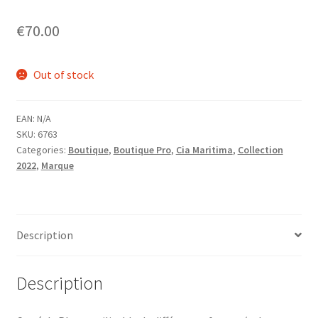
menu
Ouvrir
Homme
€
70.00
enfant
le
menu
Ouvrir
Maillot de bain Femme
enfant
le
Out of stock
menu
enfant
EAN:
N/A
SKU:
6763
Categories:
Boutique
,
Boutique Pro
,
Cia Maritima
,
Collection
2022
,
Marque
Description
Description