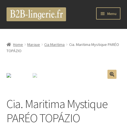
Aller
Aller
Menu
à
au
la
contenu
Ouvrir
B2B Lingerie Site Officiel
navigation
le
menu
Wholesale Registration Page
Home
Marque
Cia Maritima
Cia. Maritima Mystique PARÉO
enfant
TOPÁZIO
Boutique Pro
Boutique
🔍
Ouvrir
Marques
le
Cia. Maritima Mystique
menu
Luxury Lingerie
enfant
PARÉO TOPÁZIO
Ouvrir
Femme
le