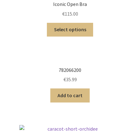
Iconic Open Bra
€
115.00
Select options
782066200
€
35.99
Add to cart