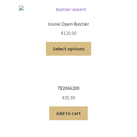
Iconic Open Bustier
€
125.00
Select options
782066200
€
35.99
Add to cart