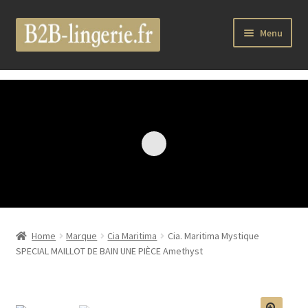
Aller
Aller
Menu
à
au
la
contenu
B2B Lingerie Site Officiel
navigation
Wholesale Registration Page
Boutique Pro
Boutique
Marques
Home
Marque
Cia Maritima
Cia. Maritima Mystique
Luxury Lingerie
SPECIAL MAILLOT DE BAIN UNE PIÈCE Amethyst
Femme