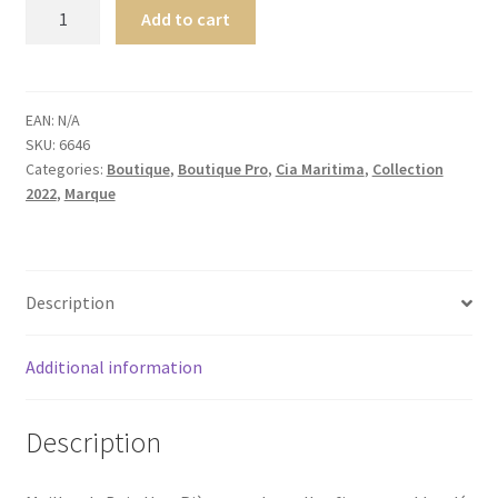
Cia.
Add to cart
Maritima
Mystique
SPECIAL
MAILLOT
EAN:
N/A
SKU:
6646
DE
Categories:
Boutique
,
Boutique Pro
,
Cia Maritima
,
Collection
BAIN
2022
,
Marque
UNE
PIÈCE
Amethyst
quantity
Description
Additional information
Description