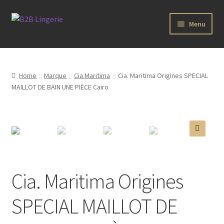
Aller
Aller
Menu
à
au
la
contenu
B2B Lingerie Site Officiel
navigation
Wholesale Registration Page
Home
Marque
Cia Maritima
Cia. Maritima Origines SPECIAL
MAILLOT DE BAIN UNE PIÈCE Cairo
Boutique Pro
Boutique
🔍
Marques
Cia. Maritima Origines
Luxury Lingerie
SPECIAL MAILLOT DE
Femme