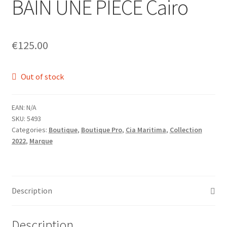
BAIN UNE PIÈCE Cairo
Homme
Maillot de bain Femme
€
125.00
Out of stock
EAN:
N/A
SKU:
5493
Categories:
Boutique
,
Boutique Pro
,
Cia Maritima
,
Collection
2022
,
Marque
Description
Description