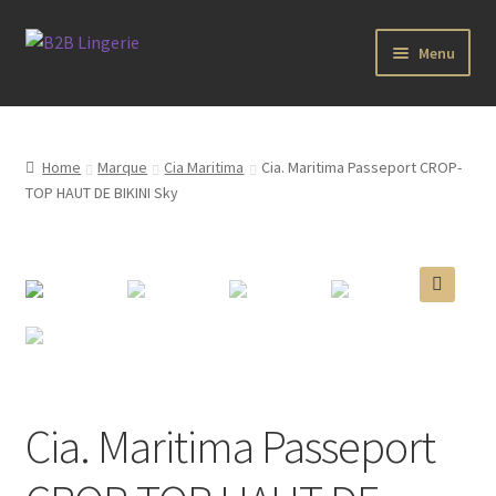
Aller
Aller
Menu
à
au
la
contenu
B2B Lingerie Site Officiel
navigation
Wholesale Registration Page
Home
Marque
Cia Maritima
Cia. Maritima Passeport CROP-
TOP HAUT DE BIKINI Sky
Boutique Pro
Boutique
🔍
Marques
Luxury Lingerie
Cia. Maritima Passeport
Femme