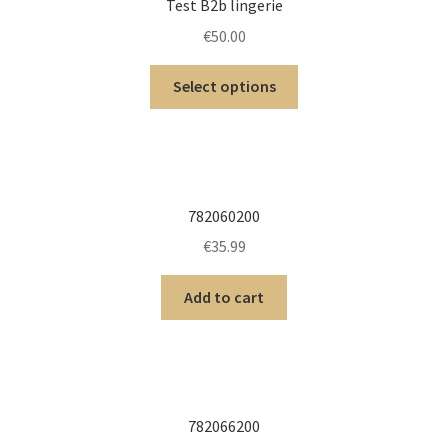
Test B2b lingerie
€
50.00
Select options
782060200
€
35.99
Add to cart
782066200