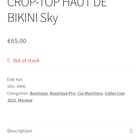
CROP-TOP HAUT DE
Homme
BIKINI Sky
Maillot de bain Femme
€
65.00
Out of stock
EAN:
N/A
SKU:
4900
Categories:
Boutique
,
Boutique Pro
,
Cia Maritima
,
Collection
2022
,
Marque
Description