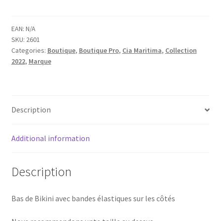
Seaside
BANDE
BAS
EAN:
N/A
SKU:
2601
DE
Categories:
Boutique
,
Boutique Pro
,
Cia Maritima
,
Collection
BIKINI
2022
,
Marque
Ásia
quantity
Description
Additional information
Description
Bas de Bikini avec bandes élastiques sur les côtés