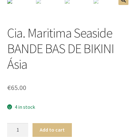
menu
Ouvrir
Homme
🔍
enfant
le
menu
Ouvrir
Maillot de bain Femme
Cia. Maritima Seaside
enfant
le
menu
BANDE BAS DE BIKINI
enfant
Ásia
€
65.00
4 in stock
Cia.
Add to cart
Maritima