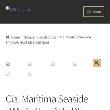
Aller
Aller
Menu
à
au
la
contenu
Ouvrir
B2B Lingerie Site Officiel
navigation
le
menu
Wholesale Registration Page
Home
Marque
Cia Maritima
Cia. Maritima Seaside
enfant
BANDEAU HAUT DE BIKINI Tibet
Boutique Pro
Boutique
🔍
Ouvrir
Marques
le
menu
Luxury Lingerie
enfant
Cia. Maritima Seaside
Ouvrir
Femme
le