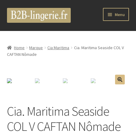
Aller
Aller
Menu
à
au
la
contenu
Ouvrir
B2B Lingerie Site Officiel
navigation
le
menu
Wholesale Registration Page
Home
Marque
Cia Maritima
Cia. Maritima Seaside COL V
enfant
CAFTAN Nômade
Boutique Pro
Boutique
🔍
Ouvrir
Marques
le
Cia. Maritima Seaside
menu
Luxury Lingerie
enfant
COL V CAFTAN Nômade
Ouvrir
Femme
le