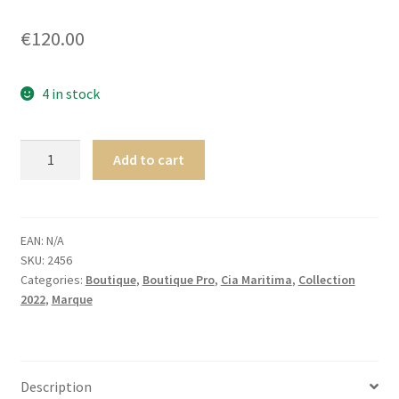
menu
Ouvrir
Homme
€
120.00
enfant
le
menu
Ouvrir
Maillot de bain Femme
enfant
le
4 in stock
menu
enfant
Cia.
Add to cart
Maritima
Seaside
COL
V
EAN:
N/A
SKU:
2456
CAFTAN
Categories:
Boutique
,
Boutique Pro
,
Cia Maritima
,
Collection
Nômade
2022
,
Marque
quantity
Description