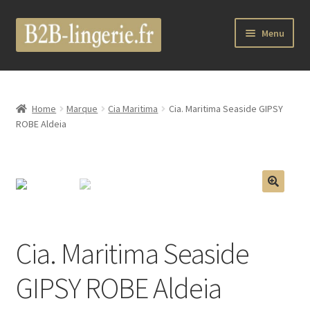
Aller
Aller
Menu
à
au
la
contenu
B2B Lingerie Site Officiel
navigation
Wholesale Registration Page
Home
Marque
Cia Maritima
Cia. Maritima Seaside GIPSY
ROBE Aldeia
Boutique Pro
Boutique
🔍
Marques
Cia. Maritima Seaside
Luxury Lingerie
GIPSY ROBE Aldeia
Femme