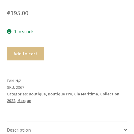
Homme
€
195.00
Maillot de bain Femme
1 in stock
Add to cart
EAN:
N/A
SKU:
2367
Categories:
Boutique
,
Boutique Pro
,
Cia Maritima
,
Collection
2022
,
Marque
Description