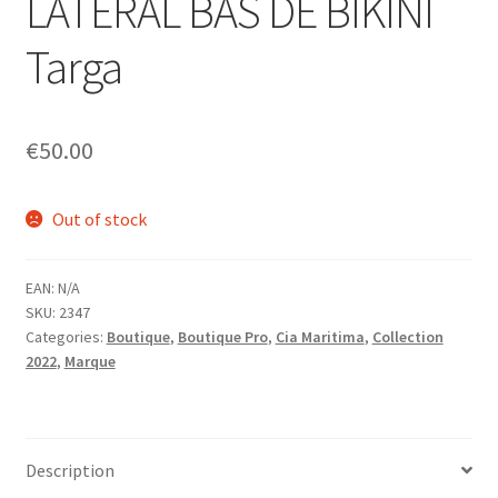
LATERAL BAS DE BIKINI
menu
Ouvrir
Homme
enfant
le
Targa
menu
Ouvrir
Maillot de bain Femme
enfant
le
menu
€
50.00
enfant
Out of stock
EAN:
N/A
SKU:
2347
Categories:
Boutique
,
Boutique Pro
,
Cia Maritima
,
Collection
2022
,
Marque
Description