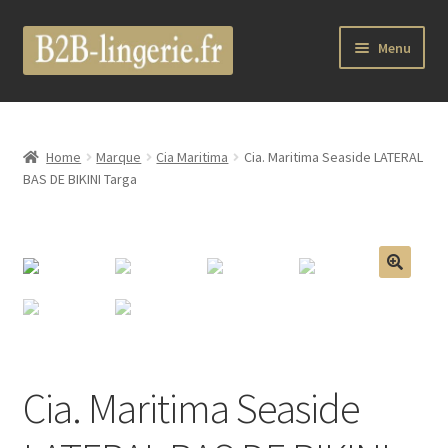
Aller
Aller
Menu
à
au
la
contenu
Ouvrir
B2B Lingerie Site Officiel
navigation
le
menu
Wholesale Registration Page
Home
Marque
Cia Maritima
Cia. Maritima Seaside LATERAL
enfant
BAS DE BIKINI Targa
Boutique Pro
Boutique
🔍
Ouvrir
Marques
le
menu
Luxury Lingerie
enfant
Cia. Maritima Seaside
Ouvrir
Femme
le