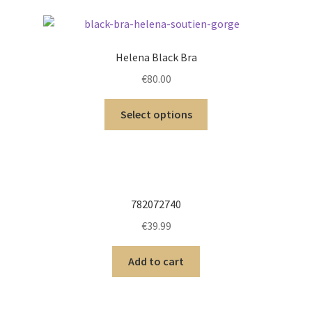
Helena Black Bra
€
80.00
Select options
782072740
€
39.99
Add to cart