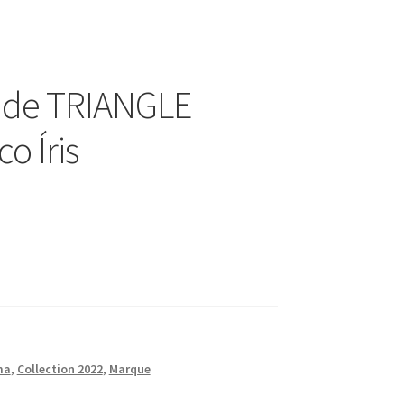
side TRIANGLE
o Íris
ma
,
Collection 2022
,
Marque