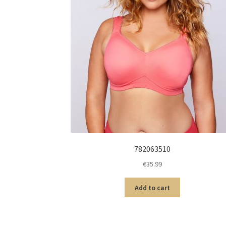
782063510
€
35.99
Add to cart