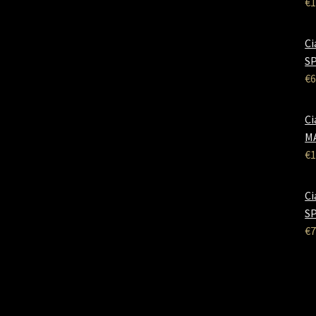
€
1
Ci
SP
€
6
Ci
M
€
1
Ci
SP
€
7