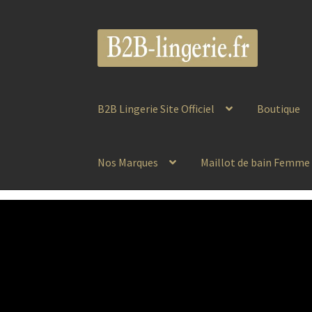
Aller
Aller
à
au
la
contenu
navigation
B2B Lingerie Site Officiel
Boutique
Nos Marques
Maillot de bain Femme