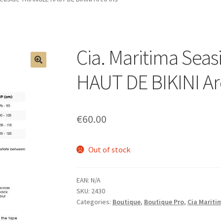
Cia. Maritima Sea
🔍
HAUT DE BIKINI Arc
€
60.00
Out of stock
EAN:
N/A
SKU:
2430
Categories:
Boutique
,
Boutique Pro
,
Cia Mariti