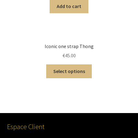
Add to cart
Iconic one strap Thong
€
45.00
Select options
Espace Client