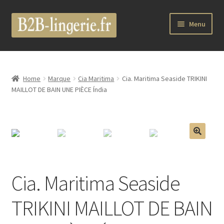
Aller
Aller
Menu
à
au
la
contenu
B2B Lingerie Site Officiel
navigation
Wholesale Registration Page
Home
Marque
Cia Maritima
Cia. Maritima Seaside TRIKINI
MAILLOT DE BAIN UNE PIÈCE Índia
Boutique Pro
Boutique
🔍
Marques
Cia. Maritima Seaside
Luxury Lingerie
TRIKINI MAILLOT DE BAIN
Femme