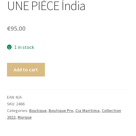
UNE PIÈCE Índia
Homme
Maillot de bain Femme
€
95.00
1 in stock
Add to cart
EAN:
N/A
SKU:
2466
Categories:
Boutique
,
Boutique Pro
,
Cia Maritima
,
Collection
2022
,
Marque