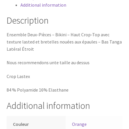
PIÈCES
Additional information
-
BIKINI
Description
Havana
quantity
Ensemble Deux-Pièces – Bikini – Haut Crop-Top avec
texture lasted et bretelles nouées aux épaules – Bas Tanga
Latéral Étroit
Nous recommendons unte taille au dessus
Crop Lastex
84 % Polyamide 16% Elasthane
Additional information
Couleur
Orange