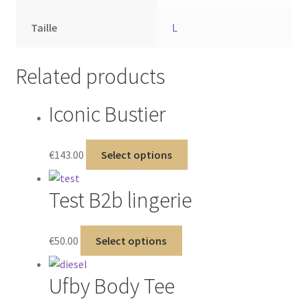
Taille
L
Related products
Iconic Bustier
€
143.00
Select options
Test B2b lingerie
€
50.00
Select options
Ufby Body Tee