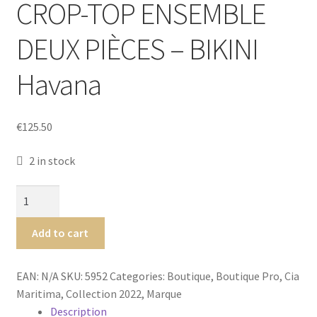
CROP-TOP ENSEMBLE
Luxury Lingerie
DEUX PIÈCES – BIKINI
Femme
Havana
Homme
Maillot de bain Femme
€
125.50
2 in stock
Cia.
Maritima
Tropiques
Add to cart
CROP-
TOP
EAN:
N/A
SKU:
5952
Categories:
Boutique
,
Boutique Pro
,
Cia
ENSEMBLE
Maritima
,
Collection 2022
,
Marque
DEUX
Description