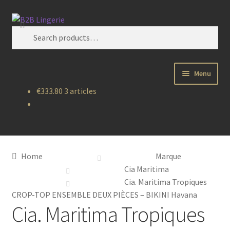
Aller
Aller
Search
à
au
Search
la
contenu
for:
navigation
Menu
€
333.80
3 articles
B2B Lingerie Site Officiel
Wholesale Registration Page
Boutique Pro
Home
Marque
Cia Maritima
Boutique
Cia. Maritima Tropiques
CROP-TOP ENSEMBLE DEUX PIÈCES – BIKINI Havana
Cia. Maritima Tropiques
Marques