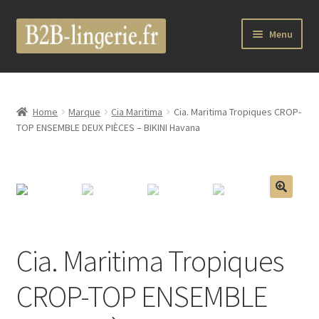
Aller
Aller
Menu
à
au
la
contenu
Ouvrir
B2B Lingerie Site Officiel
navigation
le
menu
Wholesale Registration Page
Home
Marque
Cia Maritima
Cia. Maritima Tropiques CROP-
enfant
TOP ENSEMBLE DEUX PIÈCES – BIKINI Havana
Boutique Pro
Boutique
🔍
Ouvrir
Marques
le
Cia. Maritima Tropiques
menu
Luxury Lingerie
enfant
CROP-TOP ENSEMBLE
Ouvrir
Femme
le