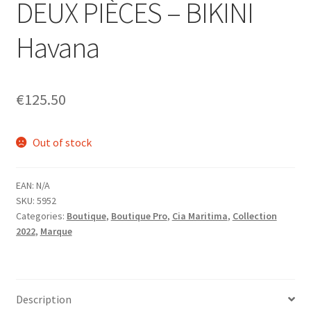
DEUX PIÈCES – BIKINI
menu
Ouvrir
Homme
enfant
le
Havana
menu
Ouvrir
Maillot de bain Femme
enfant
le
menu
€
125.50
enfant
Out of stock
EAN:
N/A
SKU:
5952
Categories:
Boutique
,
Boutique Pro
,
Cia Maritima
,
Collection
2022
,
Marque
Description