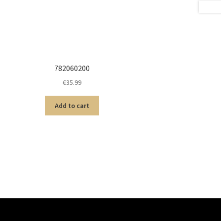
782060200
€
35.99
Add to cart