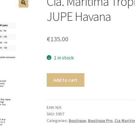
Cia. Maritima Tr
🔍
JUPE Havana
€
135.00
1 in stock
Add to cart
EAN:
N/A
SKU:
5957
Categories:
Boutique
,
Boutique Pro
,
Cia Mariti