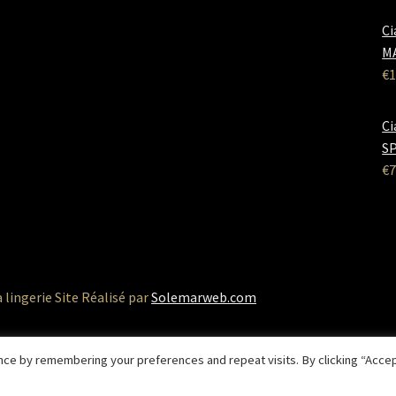
Ci
M
€
1
Ci
SP
€
7
a lingerie Site Réalisé par
Solemarweb.com
ce by remembering your preferences and repeat visits. By clicking “Accep