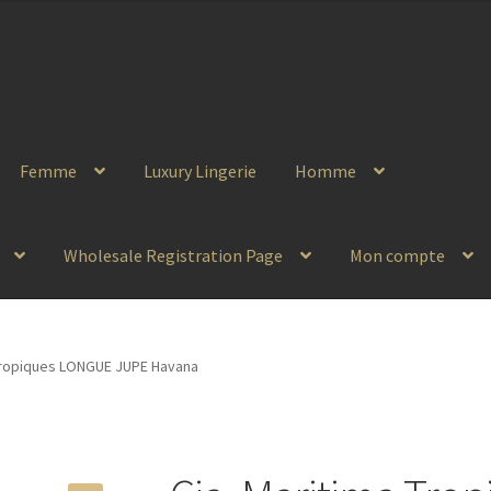
Femme
Luxury Lingerie
Homme
Wholesale Registration Page
Mon compte
 Tropiques LONGUE JUPE Havana