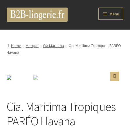
Aller
Aller
Menu
à
au
la
contenu
B2B Lingerie Site Officiel
navigation
Wholesale Registration Page
Home
Marque
Cia Maritima
Cia. Maritima Tropiques PARÉO
Havana
Boutique Pro
Boutique
🔍
Marques
Cia. Maritima Tropiques
Luxury Lingerie
PARÉO Havana
Femme