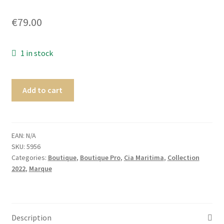
Homme
€
79.00
Maillot de bain Femme
1 in stock
Add to cart
EAN:
N/A
SKU:
5956
Categories:
Boutique
,
Boutique Pro
,
Cia Maritima
,
Collection
2022
,
Marque
Description