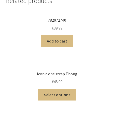
Related products
782072740
€
39.99
Add to cart
Iconic one strap Thong
€
45.00
Select options