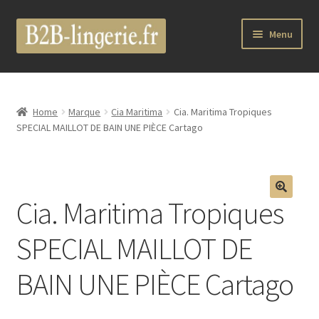
Aller
Aller
Menu
à
au
la
contenu
Ouvrir
B2B Lingerie Site Officiel
navigation
le
menu
Wholesale Registration Page
Home
Marque
Cia Maritima
Cia. Maritima Tropiques
enfant
SPECIAL MAILLOT DE BAIN UNE PIÈCE Cartago
Boutique Pro
Boutique
Cia. Maritima Tropiques
🔍
Ouvrir
Marques
SPECIAL MAILLOT DE
le
menu
Luxury Lingerie
BAIN UNE PIÈCE Cartago
enfant
Ouvrir
Femme
le