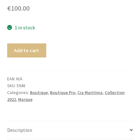
menu
Ouvrir
€
100.00
Homme
enfant
le
menu
Ouvrir
Maillot de bain Femme
1 in stock
enfant
le
menu
enfant
Add to cart
EAN:
N/A
SKU:
5948
Categories:
Boutique
,
Boutique Pro
,
Cia Maritima
,
Collection
2022
,
Marque
Description