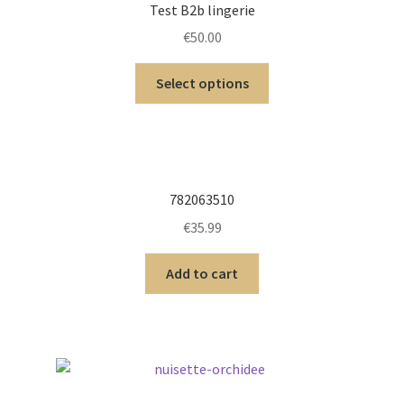
Test B2b lingerie
€
50.00
Select options
782063510
€
35.99
Add to cart