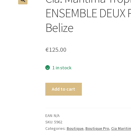
🔍
ENSEMBLE DEUX PI
Belize
€
125.00
1 in stock
Add to cart
EAN:
N/A
SKU:
5962
Categories:
Boutique
,
Boutique Pro
,
Cia Mariti