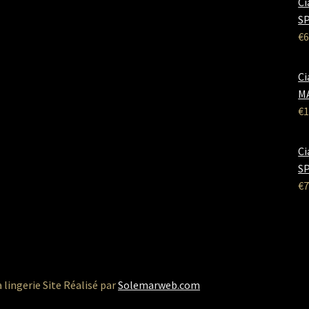
Ci
SP
€
6
Ci
M
€
1
Ci
SP
€
7
a lingerie Site Réalisé par
Solemarweb.com