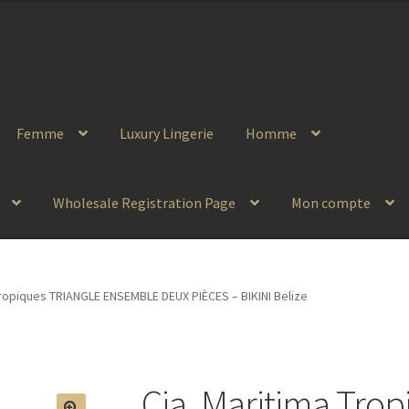
Femme
Luxury Lingerie
Homme
Wholesale Registration Page
Mon compte
Tropiques TRIANGLE ENSEMBLE DEUX PIÈCES – BIKINI Belize
Cia. Maritima Tro