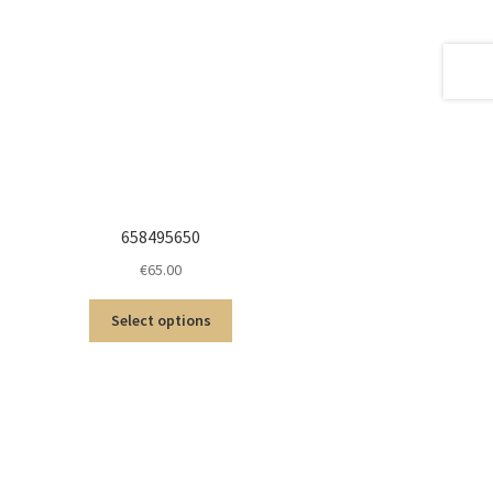
658495650
€
65.00
Select options