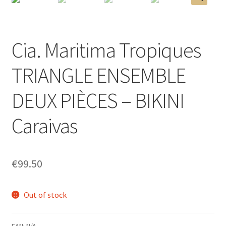
menu
Ouvrir
Homme
🔍
enfant
le
menu
Ouvrir
Maillot de bain Femme
Cia. Maritima Tropiques
enfant
le
menu
TRIANGLE ENSEMBLE
enfant
DEUX PIÈCES – BIKINI
Caraivas
€
99.50
Out of stock
EAN:
N/A