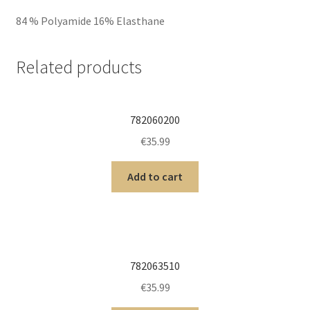
84 % Polyamide 16% Elasthane
Related products
782060200
€
35.99
Add to cart
782063510
€
35.99