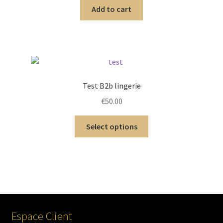
Add to cart
Test B2b lingerie
€
50.00
Select options
Espace Client