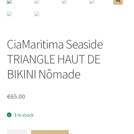
menu
Ouvrir
Homme
🔍
enfant
le
menu
Ouvrir
Maillot de bain Femme
enfant
le
menu
CiaMaritima Seaside
enfant
TRIANGLE HAUT DE
BIKINI Nômade
€
65.00
3 in stock
CiaMaritima