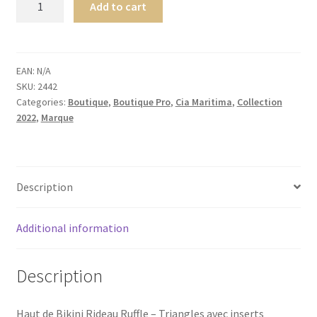
Add to cart
Seaside
TRIANGLE
HAUT
DE
EAN:
N/A
SKU:
2442
BIKINI
Categories:
Boutique
,
Boutique Pro
,
Cia Maritima
,
Collection
Nômade
2022
,
Marque
quantity
Description
Additional information
Description
Haut de Bikini Rideau Ruffle – Triangles avec inserts