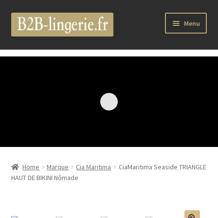
Aller
Aller
Menu
à
au
la
contenu
Ouvrir
B2B Lingerie Site Officiel
navigation
le
menu
Wholesale Registration Page
enfant
Boutique Pro
Boutique
Ouvrir
Marques
le
Home
Marque
Cia Maritima
CiaMaritima Seaside TRIANGLE
menu
Luxury Lingerie
HAUT DE BIKINI Nômade
enfant
Ouvrir
Femme
le