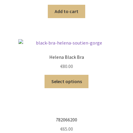
Add to cart
Helena Black Bra
€
80.00
Select options
782066200
€
65.00