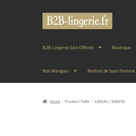
Aller
Aller
à
au
la
contenu
navigation
B2B Lingerie Site Officiel
Boutique
Nos Marques
Maillot de bain Femme
Home
Product Taille
32B(UK) / 85B(FR)