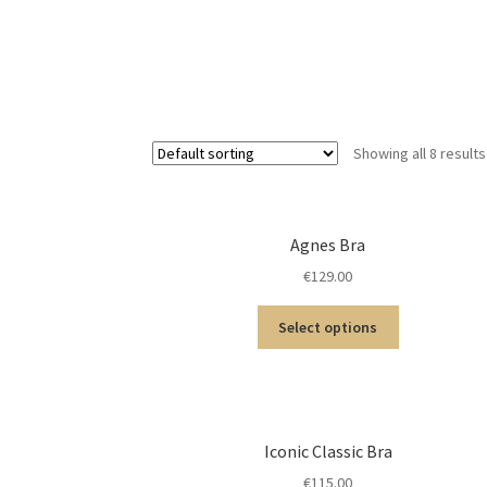
Showing all 8 results
Agnes Bra
€
129.00
Select options
Iconic Classic Bra
€
115.00