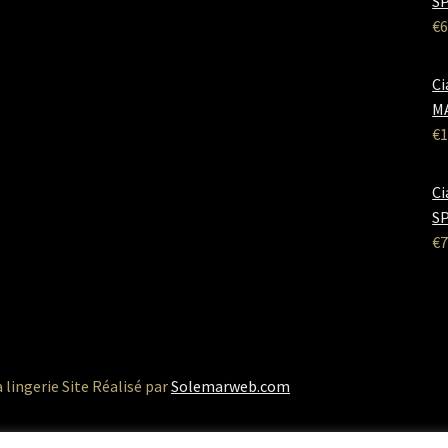
SP
€
6
Ci
M
€
1
Ci
SP
€
7
a lingerie Site Réalisé par
Solemarweb.com