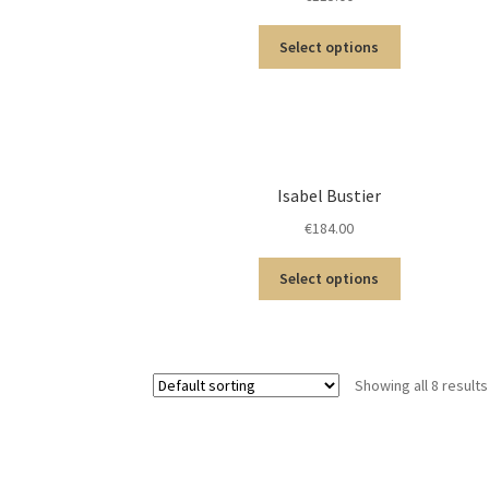
Select options
Isabel Bustier
€
184.00
Select options
Showing all 8 results