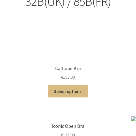
32B(UK) / 85B(FR)
Calliope Bra
€
155.00
Select options
Iconic Open Bra
€
115.00