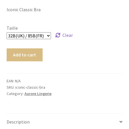
menu
Ouvrir
Homme
Iconic Classic Bra
enfant
le
menu
Ouvrir
Maillot de bain Femme
enfant
le
Taille
menu
Clear
enfant
Add to cart
EAN:
N/A
SKU:
iconic-classic-bra
Category:
Aurore Lingerie
Description