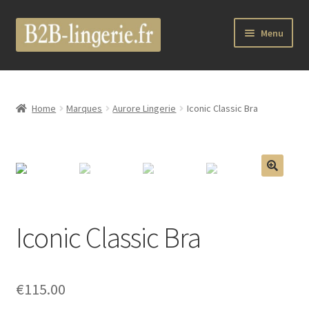
Aller
Aller
Menu
à
au
la
contenu
Ouvrir
B2B Lingerie Site Officiel
navigation
le
menu
Wholesale Registration Page
Home
Marques
Aurore Lingerie
Iconic Classic Bra
enfant
Boutique Pro
Boutique
🔍
Ouvrir
Marques
Iconic Classic Bra
le
menu
Luxury Lingerie
enfant
Ouvrir
€
115.00
Femme
le