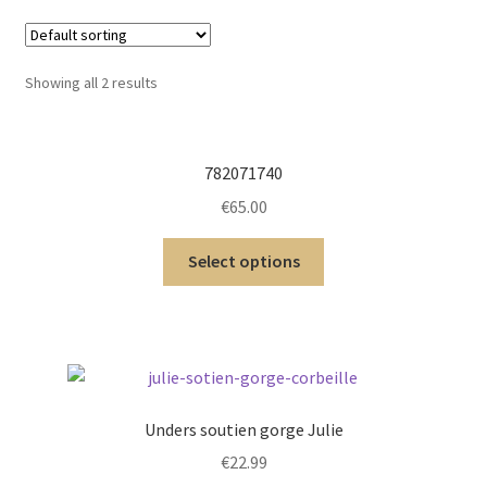
menu
Ouvrir
Homme
enfant
le
menu
Ouvrir
Maillot de bain Femme
Showing all 2 results
enfant
le
menu
enfant
782071740
€
65.00
Select options
Unders soutien gorge Julie
€
22.99