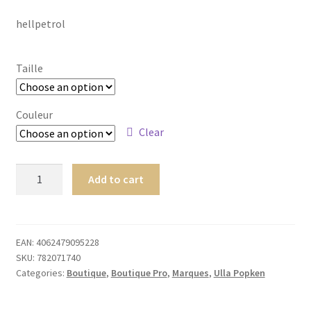
Homme
hellpetrol
Maillot de bain Femme
Taille
Couleur
Clear
782071740
Add to cart
quantity
EAN:
4062479095228
SKU:
782071740
Categories:
Boutique
,
Boutique Pro
,
Marques
,
Ulla Popken