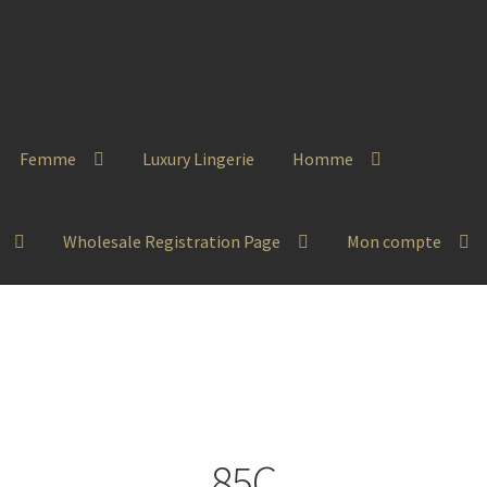
Femme
Luxury Lingerie
Homme
Wholesale Registration Page
Mon compte
85C