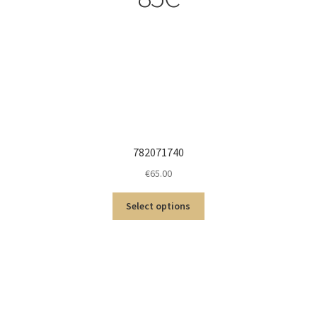
782071740
€
65.00
Select options