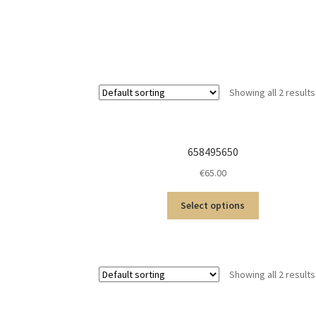
Showing all 2 results
658495650
€
65.00
Select options
Showing all 2 results