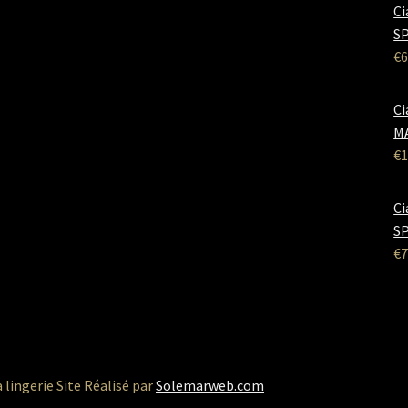
Ci
SP
€
6
Ci
M
€
1
Ci
SP
€
7
a lingerie Site Réalisé par
Solemarweb.com