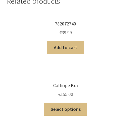
Related products
782072740
€
39.99
Add to cart
Calliope Bra
€
155.00
Select options