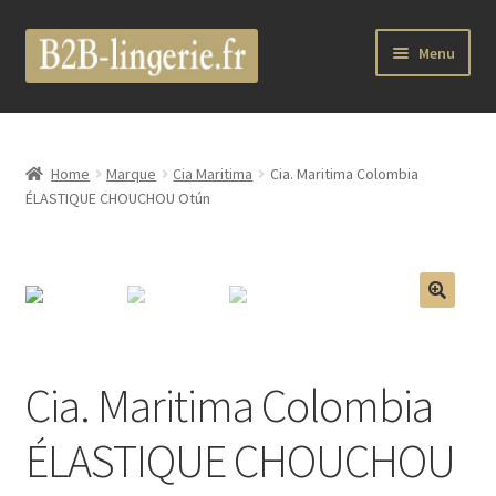
Aller
Aller
Menu
à
au
la
contenu
Ouvrir
B2B Lingerie Site Officiel
navigation
le
menu
Wholesale Registration Page
Home
Marque
Cia Maritima
Cia. Maritima Colombia
enfant
ÉLASTIQUE CHOUCHOU Otún
Boutique Pro
Boutique
🔍
Ouvrir
Marques
le
Cia. Maritima Colombia
menu
Luxury Lingerie
enfant
ÉLASTIQUE CHOUCHOU
Ouvrir
Femme
le