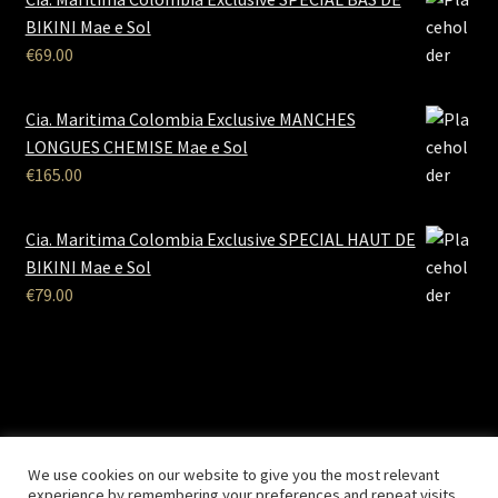
BIKINI Mae e Sol
€
69.00
Cia. Maritima Colombia Exclusive MANCHES
LONGUES CHEMISE Mae e Sol
€
165.00
Cia. Maritima Colombia Exclusive SPECIAL HAUT DE
BIKINI Mae e Sol
€
79.00
B2B Lingerie
- Le site des professionnels de la lingerie Site
We use cookies on our website to give you the most relevant
Réalisé par
Solemarweb.com
experience by remembering your preferences and repeat visits.