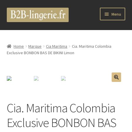
Aller
Aller
Menu
à
au
la
contenu
B2B Lingerie Site Officiel
navigation
Wholesale Registration Page
Home
Marque
Cia Maritima
Cia. Maritima Colombia
Exclusive BONBON BAS DE BIKINI Limon
Boutique Pro
Boutique
🔍
Marques
Cia. Maritima Colombia
Luxury Lingerie
Exclusive BONBON BAS
Femme