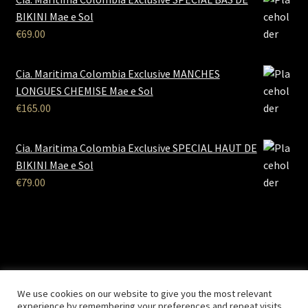
BIKINI Mae e Sol
€
69.00
Cia. Maritima Colombia Exclusive MANCHES
LONGUES CHEMISE Mae e Sol
€
165.00
Cia. Maritima Colombia Exclusive SPECIAL HAUT DE
BIKINI Mae e Sol
€
79.00
B2B Lingerie
- Le site des professionnels de la lingerie Site
We use cookies on our website to give you the most relevant
Réalisé par
Solemarweb.com
experience by remembering your preferences and repeat visits.