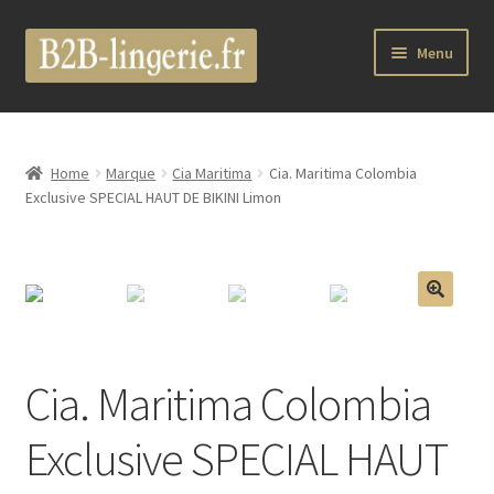
Aller
Aller
Menu
à
au
la
contenu
B2B Lingerie Site Officiel
navigation
Wholesale Registration Page
Home
Marque
Cia Maritima
Cia. Maritima Colombia
Exclusive SPECIAL HAUT DE BIKINI Limon
Boutique Pro
Boutique
🔍
Marques
Cia. Maritima Colombia
Luxury Lingerie
Exclusive SPECIAL HAUT
Femme