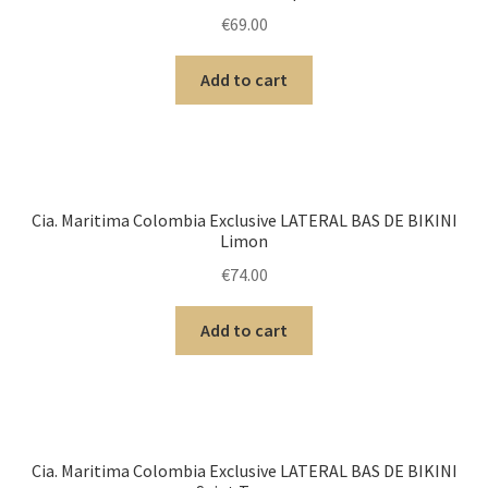
menu
Ouvrir
€
69.00
Homme
enfant
le
menu
Ouvrir
Add to cart
Maillot de bain Femme
enfant
le
menu
enfant
Cia. Maritima Colombia Exclusive LATERAL BAS DE BIKINI
Limon
€
74.00
Add to cart
Cia. Maritima Colombia Exclusive LATERAL BAS DE BIKINI