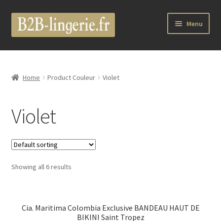
Aller
Aller
Menu
à
au
la
contenu
Ouvrir
B2B Lingerie Site Officiel
navigation
le
menu
Wholesale Registration Page
Home
Product Couleur
Violet
enfant
Boutique Pro
Violet
Boutique
Ouvrir
Marques
le
Showing all 6 results
menu
Luxury Lingerie
enfant
Ouvrir
Femme
Cia. Maritima Colombia Exclusive BANDEAU HAUT DE
le
BIKINI Saint Tropez