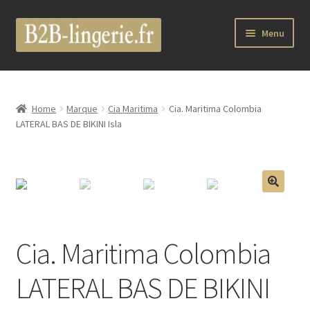
Aller
Aller
Menu
à
au
la
contenu
B2B Lingerie Site Officiel
navigation
Wholesale Registration Page
Home
Marque
Cia Maritima
Cia. Maritima Colombia
LATERAL BAS DE BIKINI Isla
Boutique Pro
Boutique
🔍
Marques
Cia. Maritima Colombia
Luxury Lingerie
LATERAL BAS DE BIKINI
Femme