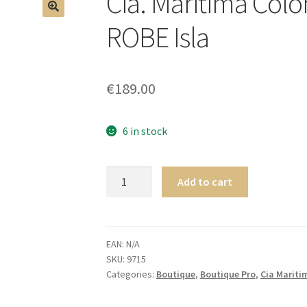
Cia. Maritima Co
🔍
ROBE Isla
€
189.00
6 in stock
Cia.
Add to cart
Maritima
Colombia
LONGUE
ROBE
EAN:
N/A
SKU:
9715
Isla
Categories:
Boutique
,
Boutique Pro
,
Cia Mariti
quantity