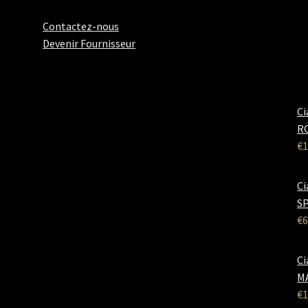
Contactez-nous
Devenir Fournisseur
Ci
RO
€
1
Ci
SP
€
6
Ci
M
€
1