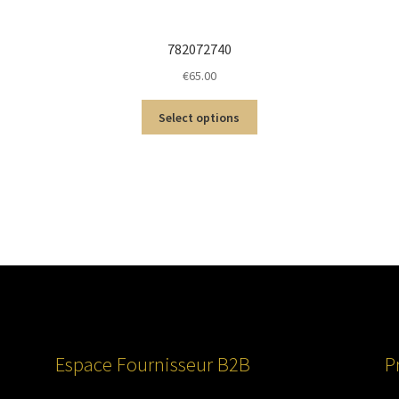
782072740
€
65.00
Select options
Espace Fournisseur B2B
P