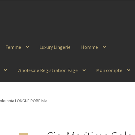
Femme
Luxury Lingerie
Homme
Wholesale Registration Page
Mon compte
 Colombia LONGUE ROBE Isla