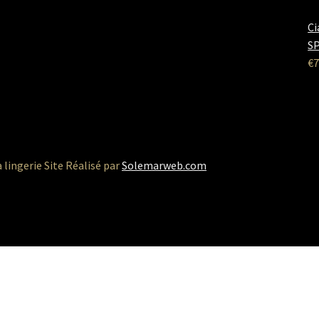
Ci
SP
€
7
a lingerie Site Réalisé par
Solemarweb.com