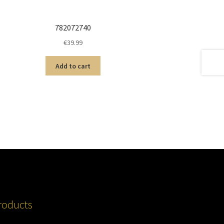
782072740
€
39.99
Add to cart
roducts