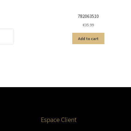
782063510
€
35.99
Add to cart
Espace Client