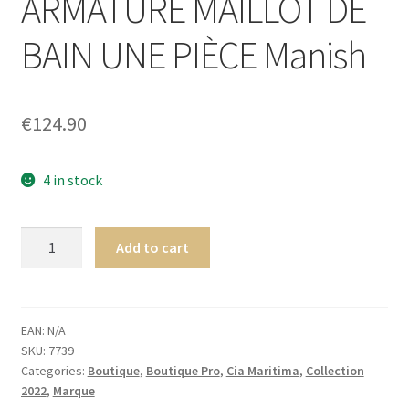
ARMATURE MAILLOT DE
menu
Ouvrir
Homme
enfant
le
BAIN UNE PIÈCE Manish
menu
Ouvrir
Maillot de bain Femme
enfant
le
menu
€
124.90
enfant
4 in stock
Cia.
Add to cart
Maritima
Holi
ARMATURE
MAILLOT
EAN:
N/A
SKU:
7739
DE
Categories:
Boutique
,
Boutique Pro
,
Cia Maritima
,
Collection
BAIN
2022
,
Marque
UNE