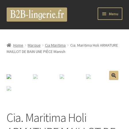
Aller
Aller
Menu
à
au
la
contenu
Ouvrir
B2B Lingerie Site Officiel
navigation
le
menu
Wholesale Registration Page
Home
Marque
Cia Maritima
Cia. Maritima Holi ARMATURE
enfant
MAILLOT DE BAIN UNE PIÈCE Manish
Boutique Pro
Boutique
🔍
Ouvrir
Marques
le
menu
Luxury Lingerie
enfant
Cia. Maritima Holi
Ouvrir
Femme
le