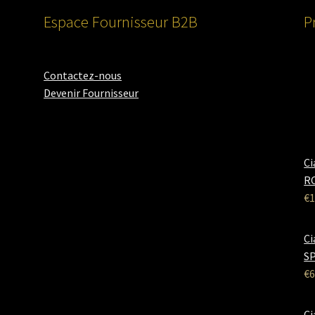
Espace Fournisseur B2B
P
Contactez-nous
Devenir Fournisseur
Ci
RO
€
1
Ci
SP
€
6
Ci