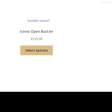
Iconic Open Bustier
€
125.00
Select options