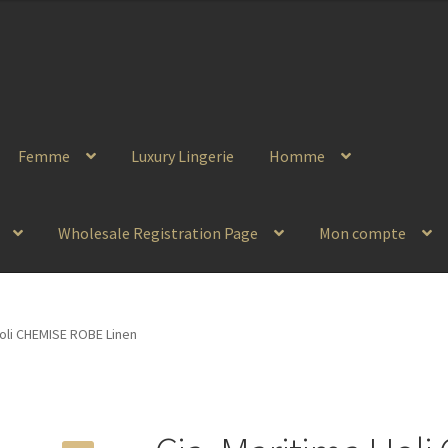
Femme
Luxury Lingerie
Homme
Wholesale Registration Page
Mon compte
Holi CHEMISE ROBE Linen