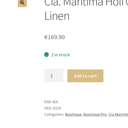
Cia. Maritima Hol
🔍
Linen
€
169.90
2 in stock
Cia.
Add to cart
Maritima
Holi
CHEMISE
ROBE
EAN:
N/A
SKU:
8229
Linen
Categories:
Boutique
,
Boutique Pro
,
Cia Mariti
quantity