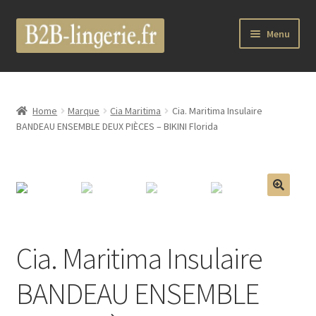
Aller
Aller
Menu
à
au
la
contenu
B2B Lingerie Site Officiel
navigation
Wholesale Registration Page
Home
Marque
Cia Maritima
Cia. Maritima Insulaire
BANDEAU ENSEMBLE DEUX PIÈCES – BIKINI Florida
Boutique Pro
Boutique
🔍
Marques
Cia. Maritima Insulaire
Luxury Lingerie
BANDEAU ENSEMBLE
Femme