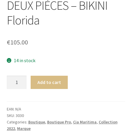
DEUX PIÈCES – BIKINI
Homme
Florida
Maillot de bain Femme
€
105.00
14 in stock
Cia.
Add to cart
Maritima
Insulaire
BANDEAU
ENSEMBLE
EAN:
N/A
SKU:
3030
DEUX
Categories:
Boutique
,
Boutique Pro
,
Cia Maritima
,
Collection
PIÈCES
2022
,
Marque
-