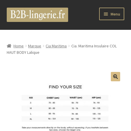
Aller
Aller
Menu
à
au
la
contenu
B2B Lingerie Site Officiel
navigation
Wholesale Registration Page
Home
Marque
Cia Maritima
Cia. Maritima Insulaire COL
HAUT BODY Lalique
Boutique Pro
Boutique
🔍
Marques
Luxury Lingerie
Femme