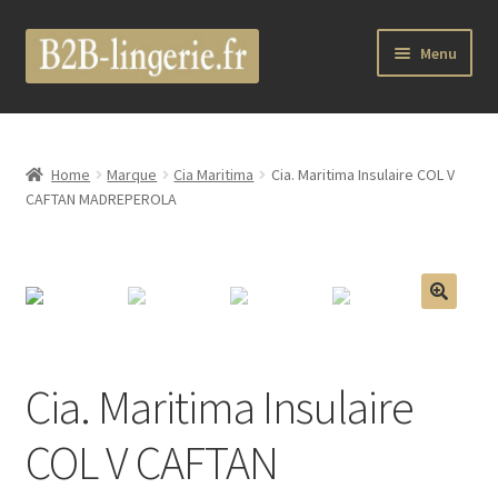
Aller
Aller
Menu
à
au
la
contenu
B2B Lingerie Site Officiel
navigation
Wholesale Registration Page
Home
Marque
Cia Maritima
Cia. Maritima Insulaire COL V
CAFTAN MADREPEROLA
Boutique Pro
Boutique
🔍
Marques
Cia. Maritima Insulaire
Luxury Lingerie
COL V CAFTAN
Femme