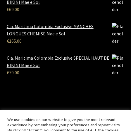
BIKINI Mae e Sol
€
69.00
Cia. Maritima Colombia Exclusive MANCHES
LONGUES CHEMISE Mae e Sol
€
165.00
Cia. Maritima Colombia Exclusive SPECIAL HAUT DE
BIKINI Mae e Sol
€
79.00
B2B Lingerie
- Le site des professionnels de la lingerie Site
We use cookies on our website to give you the most relevant
Réalisé par
Solemarweb.com
experience by remembering your preferences and repeat visits.
By clicking “Accept”, you consent to the use of ALL the cookies.