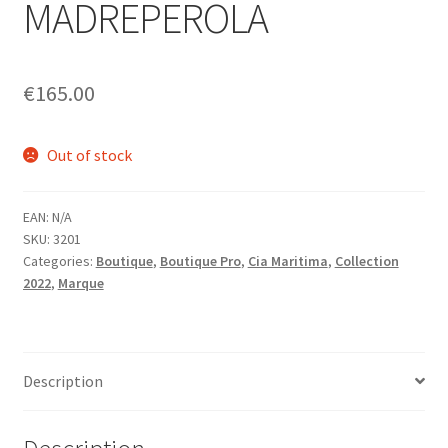
MADREPEROLA
Homme
Maillot de bain Femme
€
165.00
Out of stock
EAN:
N/A
SKU:
3201
Categories:
Boutique
,
Boutique Pro
,
Cia Maritima
,
Collection
2022
,
Marque
Description