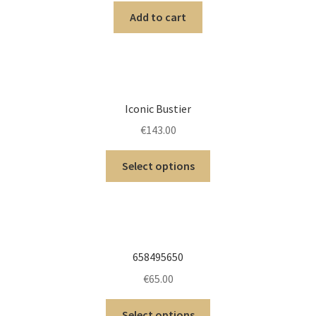
Add to cart
Iconic Bustier
€
143.00
Select options
658495650
€
65.00
Select options