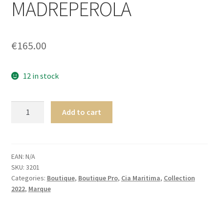
MADREPEROLA
Homme
Maillot de bain Femme
€
165.00
12 in stock
CiaMaritima
Add to cart
Insulaire
COL
V
CAFTAN
EAN:
N/A
SKU:
3201
MADREPEROLA
Categories:
Boutique
,
Boutique Pro
,
Cia Maritima
,
Collection
quantity
2022
,
Marque