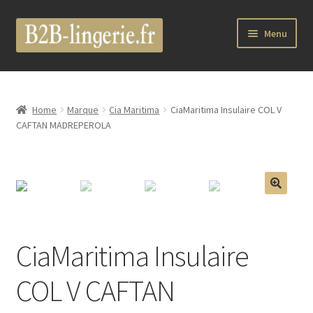
Aller
Aller
Menu
à
au
la
contenu
B2B Lingerie Site Officiel
navigation
Wholesale Registration Page
Home
Marque
Cia Maritima
CiaMaritima Insulaire COL V
CAFTAN MADREPEROLA
Boutique Pro
Boutique
🔍
Marques
CiaMaritima Insulaire
Luxury Lingerie
COL V CAFTAN
Femme