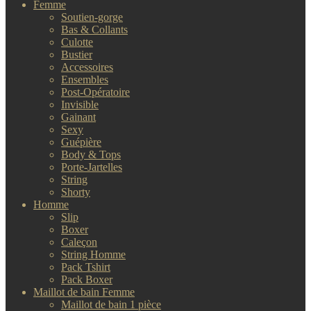
Femme
Soutien-gorge
Bas & Collants
Culotte
Bustier
Accessoires
Ensembles
Post-Opératoire
Invisible
Gainant
Sexy
Guépière
Body & Tops
Porte-Jartelles
String
Shorty
Homme
Slip
Boxer
Caleçon
String Homme
Pack Tshirt
Pack Boxer
Maillot de bain Femme
Maillot de bain 1 pièce