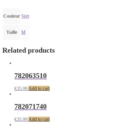
Couleur
Vert
Taille
M
Related products
782063510
€
35.99
Add to cart
782071740
€
35.99
Add to cart