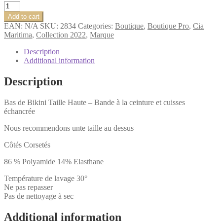
Cia.
Maritima
Add to cart
Insulaire
EAN:
N/A
SKU:
2834
Categories:
Boutique
,
Boutique Pro
,
Cia
TAILLE
Maritima
,
Collection 2022
,
Marque
HAUTE
BAS
Description
DE
Additional information
BIKINI
Catalina
Description
quantity
Bas de Bikini Taille Haute – Bande à la ceinture et cuisses
échancrée
Nous recommendons unte taille au dessus
Côtés Corsetés
86 % Polyamide 14% Elasthane
Température de lavage 30°
Ne pas repasser
Pas de nettoyage à sec
Additional information