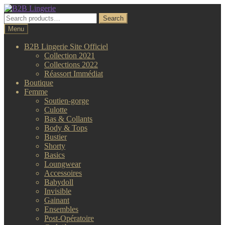
Aller
Aller
à
au
Search
Search
la
contenu
for:
Menu
navigation
B2B Lingerie Site Officiel
Collection 2021
Collections 2022
Réassort Immédiat
Boutique
Femme
Soutien-gorge
Culotte
Bas & Collants
Body & Tops
Bustier
Shorty
Basics
Loungwear
Accessoires
Babydoll
Invisible
Gainant
Ensembles
Post-Opératoire