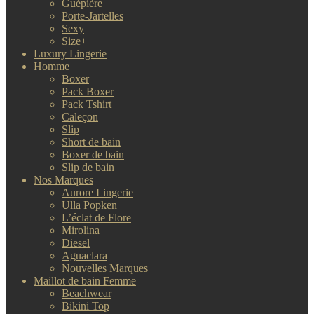
Guépière
Porte-Jartelles
Sexy
Size+
Luxury Lingerie
Homme
Boxer
Pack Boxer
Pack Tshirt
Caleçon
Slip
Short de bain
Boxer de bain
Slip de bain
Nos Marques
Aurore Lingerie
Ulla Popken
L’éclat de Flore
Mirolina
Diesel
Aguaclara
Nouvelles Marques
Maillot de bain Femme
Beachwear
Bikini Top