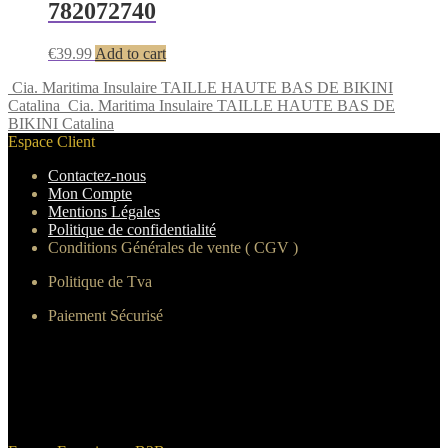
782072740
€
39.99
Add to cart
Cia. Maritima Insulaire TAILLE HAUTE BAS DE BIKINI
Catalina
Cia. Maritima Insulaire TAILLE HAUTE BAS DE
BIKINI Catalina
Espace Client
Contactez-nous
Mon Compte
Mentions Légales
Politique de confidentialité
Conditions Générales de vente ( CGV )
Politique de Tva
Paiement Sécurisé