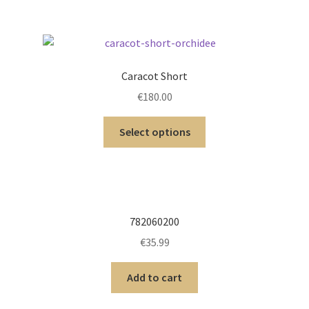
Caracot Short
€
180.00
Select options
782060200
€
35.99
Add to cart