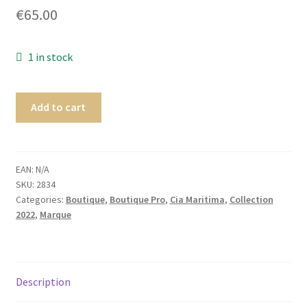
€
65.00
Homme
Maillot de bain Femme
1 in stock
Add to cart
EAN:
N/A
SKU:
2834
Categories:
Boutique
,
Boutique Pro
,
Cia Maritima
,
Collection
2022
,
Marque
Description