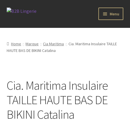
Aller
Aller
Menu
à
au
la
contenu
B2B Lingerie Site Officiel
navigation
Wholesale Registration Page
Home
Marque
Cia Maritima
Cia. Maritima Insulaire TAILLE
HAUTE BAS DE BIKINI Catalina
Boutique Pro
Boutique
Cia. Maritima Insulaire
Marques
TAILLE HAUTE BAS DE
Luxury Lingerie
BIKINI Catalina
Femme