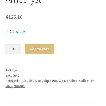
Homme
€
125.10
Maillot de bain Femme
2 in stock
Cia.
Add to cart
Maritima
Mystique
SPECIAL
MAILLOT
EAN:
N/A
SKU:
6646
DE
Categories:
Boutique
,
Boutique Pro
,
Cia Maritima
,
Collection
BAIN
2022
,
Marque
UNE
PIÈCE
Amethyst
quantity