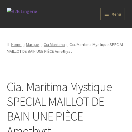
Aller
Aller
Menu
à
au
la
contenu
B2B Lingerie Site Officiel
navigation
Wholesale Registration Page
Home
Marque
Cia Maritima
Cia. Maritima Mystique SPECIAL
MAILLOT DE BAIN UNE PIÈCE Amethyst
Boutique Pro
Boutique
Cia. Maritima Mystique
Marques
SPECIAL MAILLOT DE
Luxury Lingerie
BAIN UNE PIÈCE
Femme
Amethyst