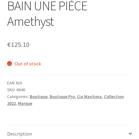
BAIN UNE PIÈCE
Homme
Amethyst
Maillot de bain Femme
€
125.10
Out of stock
EAN:
N/A
SKU:
6646
Categories:
Boutique
,
Boutique Pro
,
Cia Maritima
,
Collection
2022
,
Marque
Description