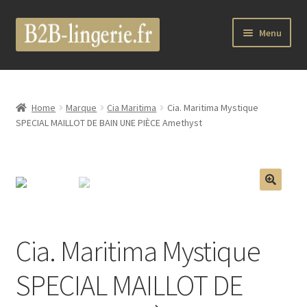
Aller
Aller
Menu
à
au
la
contenu
B2B Lingerie Site Officiel
navigation
Wholesale Registration Page
Home
Marque
Cia Maritima
Cia. Maritima Mystique
SPECIAL MAILLOT DE BAIN UNE PIÈCE Amethyst
Boutique Pro
Boutique
🔍
Marques
Cia. Maritima Mystique
Luxury Lingerie
SPECIAL MAILLOT DE
Femme