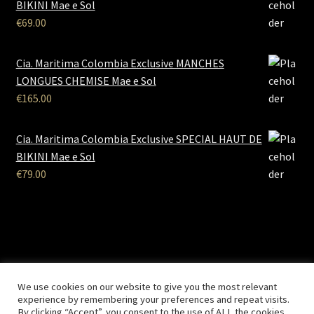
BIKINI Mae e Sol
€
69.00
Cia. Maritima Colombia Exclusive MANCHES
LONGUES CHEMISE Mae e Sol
€
165.00
Cia. Maritima Colombia Exclusive SPECIAL HAUT DE
BIKINI Mae e Sol
€
79.00
B2B Lingerie
- Le site des professionnels de la lingerie Site
We use cookies on our website to give you the most relevant
Réalisé par
Solemarweb.com
experience by remembering your preferences and repeat visits.
By clicking “Accept”, you consent to the use of ALL the cookies.