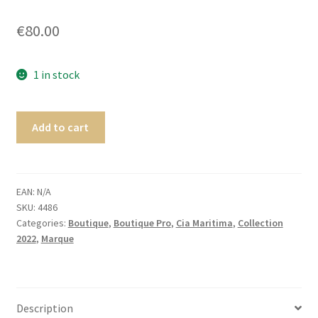
Homme
€
80.00
Maillot de bain Femme
1 in stock
Add to cart
EAN:
N/A
SKU:
4486
Categories:
Boutique
,
Boutique Pro
,
Cia Maritima
,
Collection
2022
,
Marque
Description