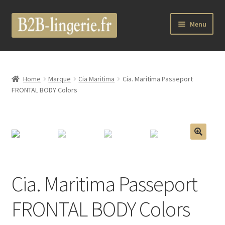
Aller
Aller
Menu
à
au
la
contenu
B2B Lingerie Site Officiel
navigation
Wholesale Registration Page
Home
Marque
Cia Maritima
Cia. Maritima Passeport
FRONTAL BODY Colors
Boutique Pro
Boutique
🔍
Marques
Cia. Maritima Passeport
Luxury Lingerie
FRONTAL BODY Colors
Femme