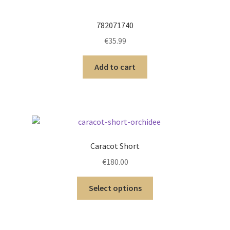
782071740
€
35.99
Add to cart
Caracot Short
€
180.00
Select options