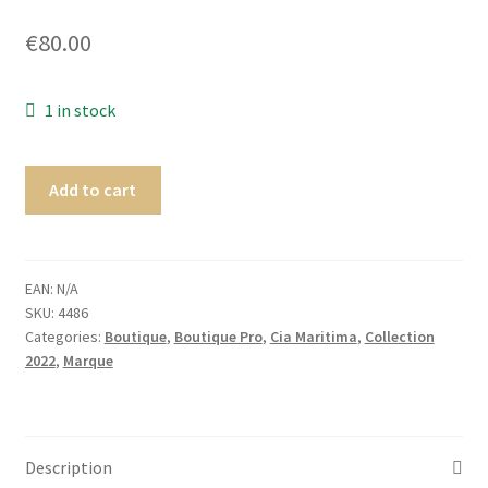
Homme
€
80.00
Maillot de bain Femme
1 in stock
Add to cart
EAN:
N/A
SKU:
4486
Categories:
Boutique
,
Boutique Pro
,
Cia Maritima
,
Collection
2022
,
Marque
Description