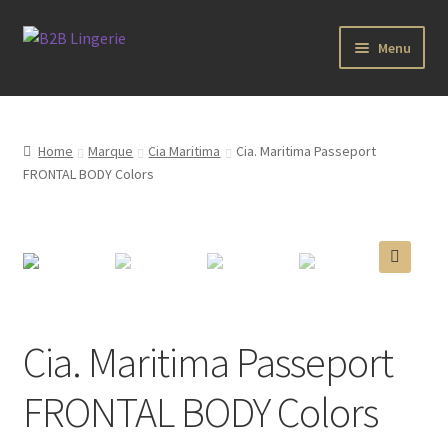
Aller
Aller
Menu
à
au
la
contenu
B2B Lingerie Site Officiel
navigation
Wholesale Registration Page
Home
Marque
Cia Maritima
Cia. Maritima Passeport
FRONTAL BODY Colors
Boutique Pro
Boutique
🔍
Marques
Cia. Maritima Passeport
Luxury Lingerie
FRONTAL BODY Colors
Femme