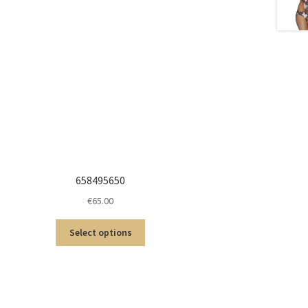
658495650
€
65.00
Select options