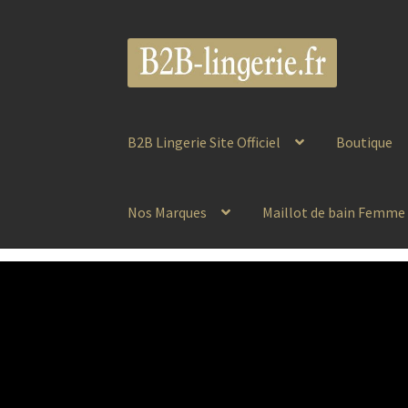
Aller
Aller
à
au
la
contenu
navigation
B2B Lingerie Site Officiel
Boutique
Nos Marques
Maillot de bain Femme