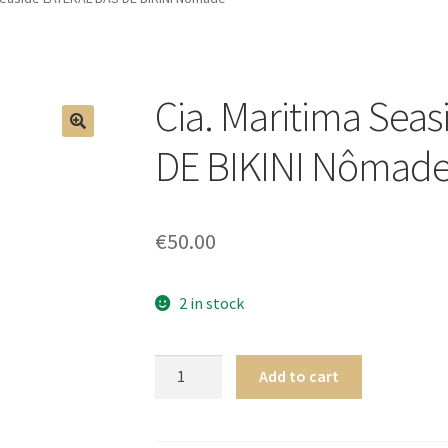
Cia. Maritima Sea
🔍
DE BIKINI Nômad
€
50.00
2 in stock
Cia.
Add to cart
Maritima
Seaside
LATERAL