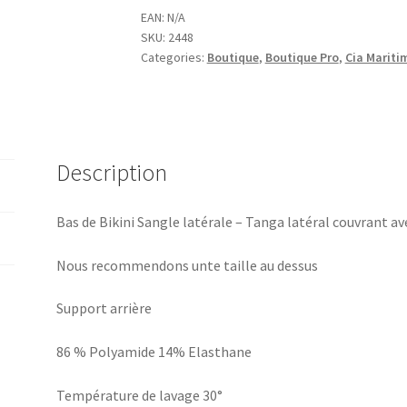
BAS
EAN:
N/A
SKU:
2448
DE
Categories:
Boutique
,
Boutique Pro
,
Cia Mariti
BIKINI
Nômade
quantity
Description
Bas de Bikini Sangle latérale – Tanga latéral couvrant av
Nous recommendons unte taille au dessus
Support arrière
86 % Polyamide 14% Elasthane
Température de lavage 30°