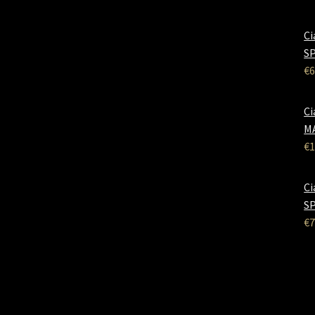
Ci
SP
€
6
Ci
M
€
1
Ci
SP
€
7