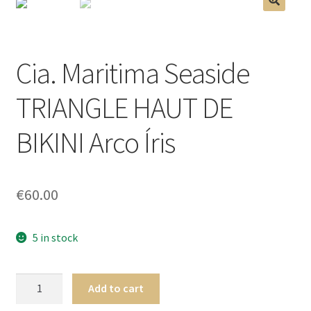
menu
Ouvrir
Homme
🔍
enfant
le
menu
Ouvrir
Maillot de bain Femme
Cia. Maritima Seaside
enfant
le
menu
TRIANGLE HAUT DE
enfant
BIKINI Arco Íris
€
60.00
5 in stock
Cia.
Add to cart
Maritima