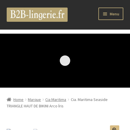
Aller
Aller
Menu
à
au
la
contenu
Ouvrir
B2B Lingerie Site Officiel
navigation
le
menu
Wholesale Registration Page
enfant
Boutique Pro
Boutique
Ouvrir
Marques
le
Home
Marque
Cia Maritima
Cia. Maritima Seaside
menu
Luxury Lingerie
TRIANGLE HAUT DE BIKINI Arco Íris
enfant
Ouvrir
Femme
le