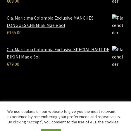
€
69.00
Cia. Maritima Colombia Exclusive MANCHES
LONGUES CHEMISE Mae e Sol
€
165.00
Cia. Maritima Colombia Exclusive SPECIAL HAUT DE
BIKINI Mae e Sol
€
79.00
B2B Lingerie
- Le site des professionnels de la lingerie Site
We use cookies on our website to give you the most relevant
Réalisé par
Solemarweb.com
experience by remembering your preferences and repeat visits.
By clicking “Accept”, you consent to the use of ALL the cookies.