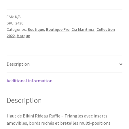
Seaside
TRIANGLE
HAUT
EAN:
N/A
SKU:
2430
DE
Categories:
Boutique
,
Boutique Pro
,
Cia Maritima
,
Collection
BIKINI
2022
,
Marque
Arco
Íris
quantity
Description
Additional information
Description
Haut de Bikini Rideau Ruffle – Triangles avec inserts
amovibles, bords ruchés et bretelles multi-positions