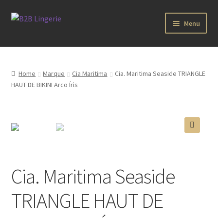
Aller
Aller
Menu
à
au
la
contenu
B2B Lingerie Site Officiel
navigation
Wholesale Registration Page
Home
Marque
Cia Maritima
Cia. Maritima Seaside TRIANGLE
HAUT DE BIKINI Arco Íris
Boutique Pro
Boutique
🔍
Marques
Cia. Maritima Seaside
Luxury Lingerie
TRIANGLE HAUT DE
Femme