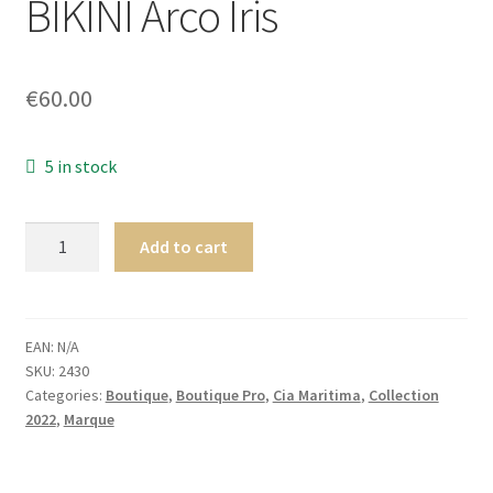
BIKINI Arco Íris
Homme
Maillot de bain Femme
€
60.00
5 in stock
Cia.
Add to cart
Maritima
Seaside
TRIANGLE
HAUT
EAN:
N/A
SKU:
2430
DE
Categories:
Boutique
,
Boutique Pro
,
Cia Maritima
,
Collection
BIKINI
2022
,
Marque
Arco
Íris
quantity