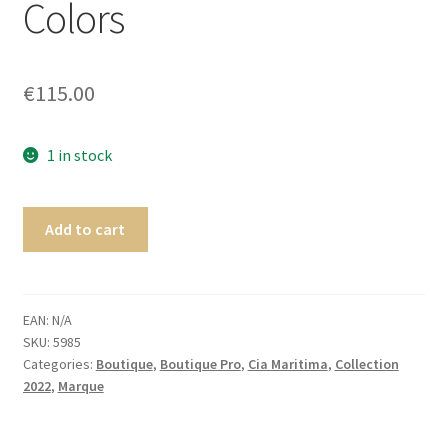
Colors
menu
Ouvrir
Homme
enfant
le
menu
Ouvrir
Maillot de bain Femme
€
115.00
enfant
le
menu
enfant
1 in stock
Add to cart
EAN:
N/A
SKU:
5985
Categories:
Boutique
,
Boutique Pro
,
Cia Maritima
,
Collection
2022
,
Marque