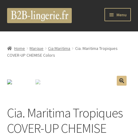
Aller
Aller
Menu
à
au
la
contenu
Ouvrir
B2B Lingerie Site Officiel
navigation
le
menu
Wholesale Registration Page
Home
Marque
Cia Maritima
Cia. Maritima Tropiques
enfant
COVER-UP CHEMISE Colors
Boutique Pro
Boutique
🔍
Ouvrir
Marques
le
Cia. Maritima Tropiques
menu
Luxury Lingerie
enfant
COVER-UP CHEMISE
Ouvrir
Femme
le