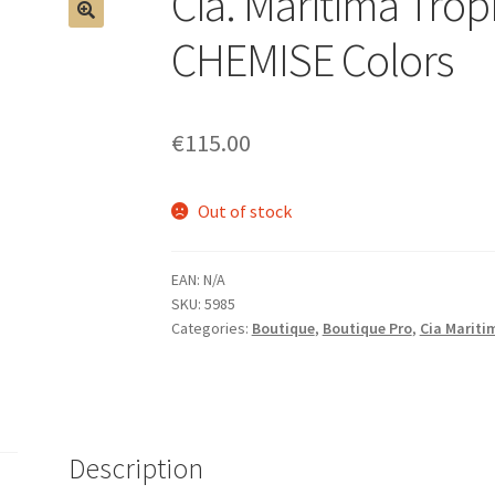
Cia. Maritima Tro
🔍
CHEMISE Colors
€
115.00
Out of stock
EAN:
N/A
SKU:
5985
Categories:
Boutique
,
Boutique Pro
,
Cia Mariti
Description