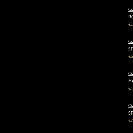
Ci
RO
€
1
Ci
SP
€
6
Ci
M
€
1
Ci
SP
€
7