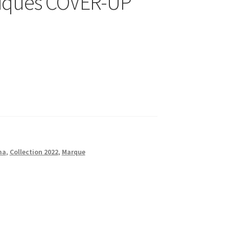
piques COVER-UP
ma
,
Collection 2022
,
Marque