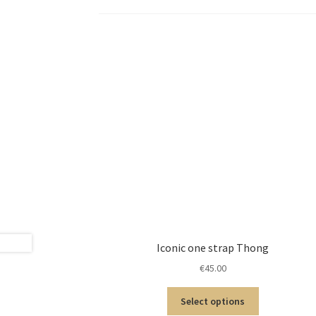
Iconic one strap Thong
€
45.00
Select options