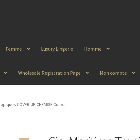
Femme
Luxury Lingerie
Homme
Wholesale Registration Page
Mon compte
 Tropiques COVER-UP CHEMISE Colors