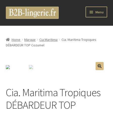
Aller
Aller
Menu
à
au
la
contenu
Ouvrir
B2B Lingerie Site Officiel
navigation
le
menu
Wholesale Registration Page
Home
Marque
Cia Maritima
Cia. Maritima Tropiques
enfant
DÉBARDEUR TOP Cozumel
Boutique Pro
Boutique
🔍
Ouvrir
Marques
le
Cia. Maritima Tropiques
menu
Luxury Lingerie
enfant
DÉBARDEUR TOP
Ouvrir
Femme
le