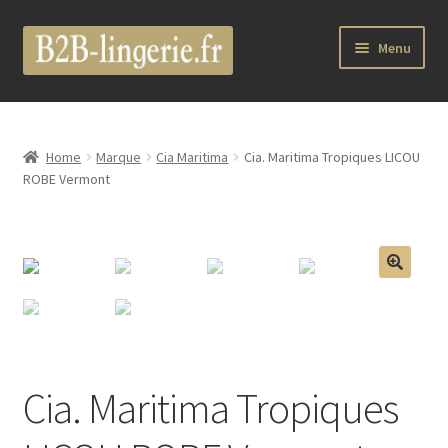
Aller
Aller
Menu
à
au
la
contenu
Ouvrir
B2B Lingerie Site Officiel
navigation
le
menu
Wholesale Registration Page
Home
Marque
Cia Maritima
Cia. Maritima Tropiques LICOU
enfant
ROBE Vermont
Boutique Pro
Boutique
🔍
Ouvrir
Marques
le
menu
Luxury Lingerie
enfant
Cia. Maritima Tropiques
Ouvrir
Femme
le