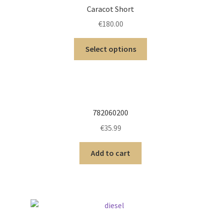
Caracot Short
€
180.00
Select options
782060200
€
35.99
Add to cart