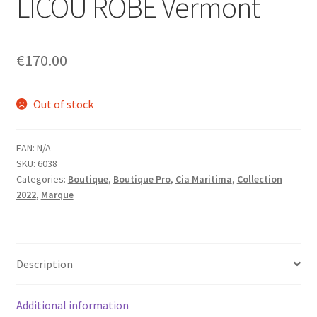
LICOU ROBE Vermont
menu
Ouvrir
Homme
enfant
le
menu
Ouvrir
Maillot de bain Femme
€
170.00
enfant
le
menu
enfant
Out of stock
EAN:
N/A
SKU:
6038
Categories:
Boutique
,
Boutique Pro
,
Cia Maritima
,
Collection
2022
,
Marque
Description
Additional information